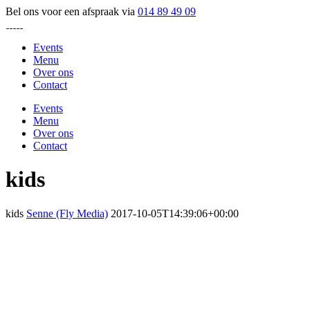
Bel ons voor een afspraak via
014 89 49 09
Facebook
Instagram
Events
Menu
Over ons
Contact
Events
Menu
Over ons
Contact
kids
kids
Senne (Fly Media)
2017-10-05T14:39:06+00:00